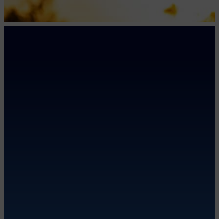
SSB Versicherungsmakler GmbH
KONTAKT
SSB Versicherungsmakler GmbH
An der Gronau 2
25479 Ellerau
Tel: 04106 76850
Fax: 04106 768520
info@ssbgmbh.de
Zum
Routenplaner (Google Maps)
SERVICE
Online-Talk
Schadensmeldungen
Newsletter
Kundenlogin
PDF-Broschüren zum Download