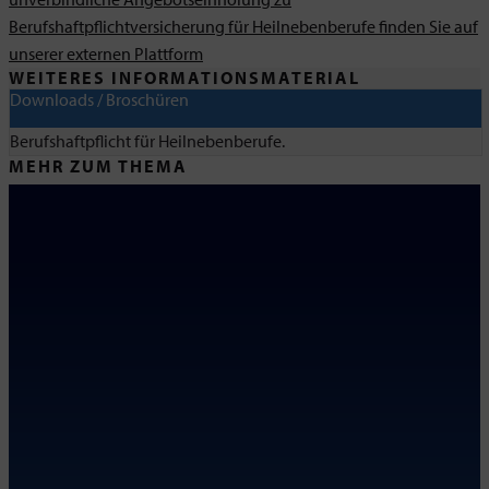
Berufshaftpflichtversicherung für Heilnebenberufe finden Sie auf
unserer externen Plattform
WEITERES INFORMATIONSMATERIAL
Downloads / Broschüren
Berufshaftpflicht für Heilnebenberufe.
MEHR ZUM THEMA
SSB Versicherungsmakler GmbH
KONTAKT
SSB Versicherungsmakler GmbH
An der Gronau 2
25479 Ellerau
Tel: 04106 76850
Fax: 04106 768520
info@ssbgmbh.de
Zum
Routenplaner (Google Maps)
SERVICE