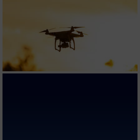
SSB Versicherungsmakler GmbH
KONTAKT
SSB Versicherungsmakler GmbH
An der Gronau 2
25479 Ellerau