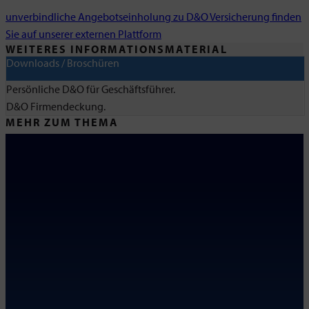
unverbindliche Angebotseinholung zu D&O Versicherung finden
Sie auf unserer externen Plattform
WEITERES INFORMATIONSMATERIAL
Downloads / Broschüren
Persönliche D&O für Geschäftsführer.
D&O Firmendeckung.
MEHR ZUM THEMA
SSB Versicherungsmakler GmbH
KONTAKT
SSB Versicherungsmakler GmbH
An der Gronau 2
25479 Ellerau
Tel: 04106 76850
Fax: 04106 768520
info@ssbgmbh.de
Zum
Routenplaner (Google Maps)